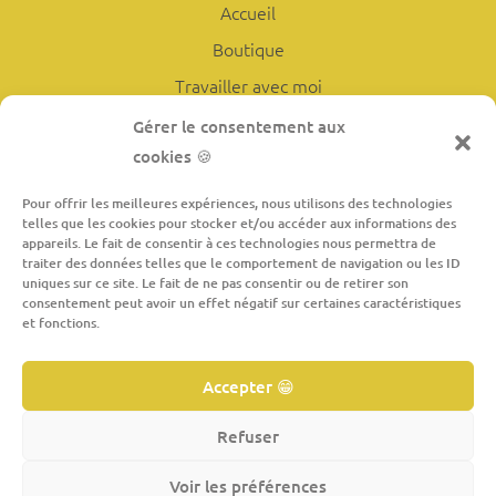
Accueil
Boutique
Travailler avec moi
L’atelier
Gérer le consentement aux
cookies 🍪
À propos
Contact
Pour offrir les meilleures expériences, nous utilisons des technologies
telles que les cookies pour stocker et/ou accéder aux informations des
appareils. Le fait de consentir à ces technologies nous permettra de
traiter des données telles que le comportement de navigation ou les ID
INFORMATIONS LÉGALES
uniques sur ce site. Le fait de ne pas consentir ou de retirer son
consentement peut avoir un effet négatif sur certaines caractéristiques
Conditions générales de vente
et fonctions.
Mentions légales
Accepter 😁
Politique de confidentialité
Politique de cookies
Refuser
Droit de rétractation
Voir les préférences