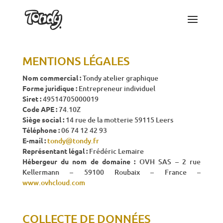
MENTIONS LÉGALES
Nom commercial :
Tondy atelier graphique
Forme juridique :
Entrepreneur individuel
Siret :
49514705000019
Code APE :
74.10Z
Siège social :
14 rue de la motterie 59115 Leers
Téléphone :
06 74 12 42 93
E-mail :
tondy@tondy.fr
Représentant légal :
Frédéric Lemaire
Hébergeur du nom de domaine :
OVH SAS – 2 rue
Kellermann – 59100 Roubaix – France –
www.ovhcloud.com
COLLECTE DE DONNÉES