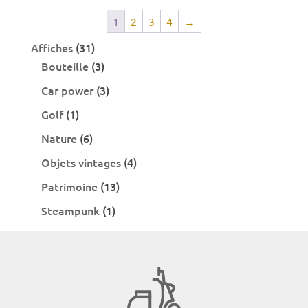
1
2
3
4
→
31
Affiches
31
produits
3
Bouteille
3
produits
3
Car power
3
produits
1
Golf
1
produit
6
Nature
6
produits
4
Objets vintages
4
produits
13
Patrimoine
13
produits
1
Steampunk
1
produit