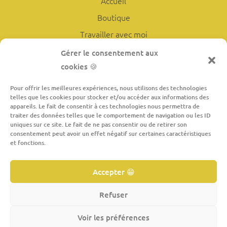
Accueil
Boutique
Travailler avec moi
L’atelier
Gérer le consentement aux
cookies 🍪
À propos
Contact
Pour offrir les meilleures expériences, nous utilisons des technologies
telles que les cookies pour stocker et/ou accéder aux informations des
appareils. Le fait de consentir à ces technologies nous permettra de
traiter des données telles que le comportement de navigation ou les ID
INFORMATIONS LÉGALES
uniques sur ce site. Le fait de ne pas consentir ou de retirer son
consentement peut avoir un effet négatif sur certaines caractéristiques
Conditions générales de vente
et fonctions.
Mentions légales
Accepter 😁
Politique de confidentialité
Politique de cookies
Refuser
Droit de rétractation
Voir les préférences