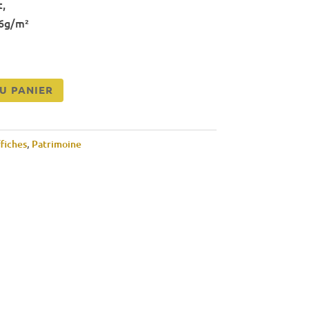
,
16g/m²
U PANIER
fiches
,
Patrimoine