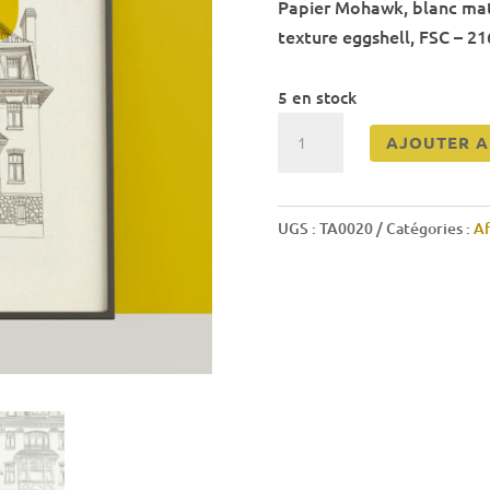
Papier Mohawk, blanc mat
texture eggshell, FSC – 2
5 en stock
quantité
AJOUTER A
de
Hardelot
Plage
UGS :
TA0020
Catégories :
Af
-
Villa
Bon
Séjour