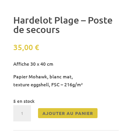
Hardelot Plage – Poste
de secours
35,00
€
Affiche 30 x 40 cm
Papier Mohawk, blanc mat,
texture eggshell, FSC – 216g/m²
5 en stock
quantité
AJOUTER AU PANIER
de
Hardelot