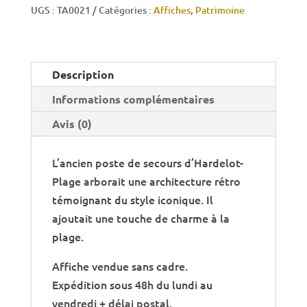
Plage
UGS :
TA0021
Catégories :
Affiches
,
Patrimoine
-
Poste
de
Description
secours
Informations complémentaires
Avis (0)
L’ancien poste de secours d’Hardelot-
Plage arborait une architecture rétro
témoignant du style iconique. Il
ajoutait une touche de charme à la
plage.
Affiche vendue sans cadre.
Expédition sous 48h du lundi au
vendredi + délai postal.