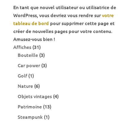
En tant que nouvel utilisateur ou utilisatrice de
WordPress, vous devriez vous rendre sur
votre
tableau de bord
pour supprimer cette page et
créer de nouvelles pages pour votre contenu.
Amusez-vous bien !
31
Affiches
31
produits
3
Bouteille
3
produits
3
Car power
3
produits
1
Golf
1
produit
6
Nature
6
produits
4
Objets vintages
4
produits
13
Patrimoine
13
produits
1
Steampunk
1
produit