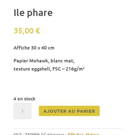
Ile phare
35,00
€
Affiche 30 x 40 cm
Papier Mohawk, blanc mat,
texture eggshell, FSC – 216g/m²
4 en stock
quantité
AJOUTER AU PANIER
de
Ile
phare
UGS :
TA0006
Catégories :
Affiches
,
Nature