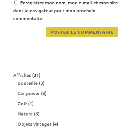
Enregistrer mon nom, mon e-mail et mon site
dans le navigateur pour mon prochain
commentaire.
31
Affiches
31
produits
3
Bouteille
3
produits
3
Car power
3
produits
1
Golf
1
produit
6
Nature
6
produits
4
Objets vintages
4